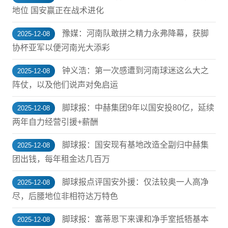
地位 国安赢正在战术进化
豫媒：河南队敢拼之精力永弗降幕，获脚
2025-12-08
协杯亚军以便河南光大添彩
钟义浩：第一次感遭到河南球迷这么大之
2025-12-08
阵仗，以及他们说声对免启运
脚球报：中赫集团9年以国安投80亿，延续
2025-12-08
两年自力经营引援+薪酬
脚球报：国安现有基地改造全副归中赫集
2025-12-08
团出钱，每年租金达几百万
脚球报点评国安外援：仅法较奥一人高净
2025-12-08
尽，后腰地位非相符达万特色
脚球报：塞蒂恩下来课和净手室抵牾基本
2025-12-08