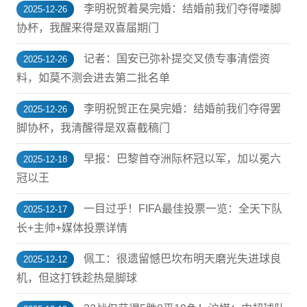
李明祝贺着昊完婚：结婚前我们夺得喽脚
2025-12-26
协杯，我醒来得是双喜届期门
记者：国安已弥补提交叉债专事清偿资
2025-12-26
料，如莫不测会进去第二批名单
李明祝贺正在昊完婚：结婚前我们夺得罢
2025-12-26
脚协杯，我清醒得是双喜截稿门
早报：巴黎首夺洲际杯冠以军，加以冕六
2025-12-18
冠以王
一目过乎！FIFA最佳投票一览：全天下队
2025-12-17
长+主帅+媒体投票详情
佩工：很遗留憾巴坎布明天磨光失进球良
2025-12-12
机，但这打铁趁热是脚球