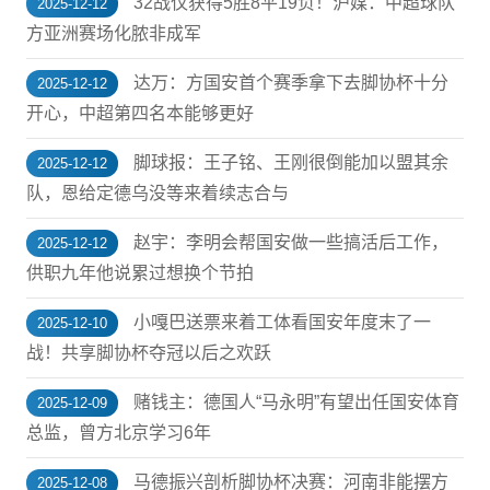
32战仅获得5胜8平19负！沪媒：中超球队
2025-12-12
方亚洲赛场化脓非成军
达万：方国安首个赛季拿下去脚协杯十分
2025-12-12
开心，中超第四名本能够更好
脚球报：王子铭、王刚很倒能加以盟其余
2025-12-12
队，恩给定德乌没等来着续志合与
赵宇：李明会帮国安做一些搞活后工作，
2025-12-12
供职九年他说累过想换个节拍
小嘎巴送票来着工体看国安年度末了一
2025-12-10
战！共享脚协杯夺冠以后之欢跃
赌钱主：德国人“马永明”有望出任国安体育
2025-12-09
总监，曾方北京学习6年
马德振兴剖析脚协杯决赛：河南非能摆方
2025-12-08