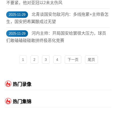
不要紧，他对亚冠以2未太伤风
北青谈国安勿敌河内：多线拖累+主帅昏怎
2025-11-29
生，国安把希翼酿成过无望
河内主帅：开局国安给罢很大压力，球员
2025-11-29
们敢磕磕碰碰敢拼终极恶化竞赛
1
2
3
4
下一页
尾页
热门录像
热门集锦