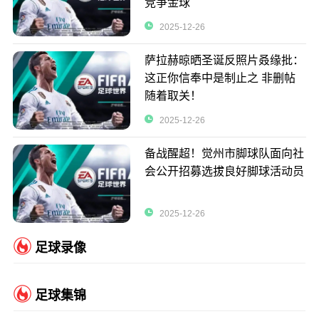
竞争金球
2025-12-26
萨拉赫晾晒圣诞反照片叒缘批：
这正你信奉中是制止之 非删帖
随着取关！
2025-12-26
备战醒超！觉州市脚球队面向社
会公开招募选拔良好脚球活动员
2025-12-26
足球录像
足球集锦