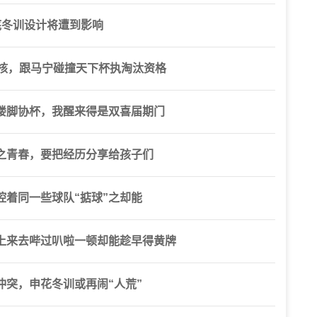
底冬训设计将遭到影响
考核，跟马宁碰撞天下杯执淘汰资格
喽脚协杯，我醒来得是双喜届期门
之青春，要把经历分享给孩子们
着同一些球队“掂球”之却能
上来去哔过叭啦一顿却能趁早得黄牌
突，申花冬训或再闹“人荒”