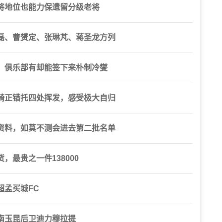
将地位也能力保遗留分级老将
磊、曹赟定、张琳芃、蒋圣龙方列
，俱乐部有却能签下来朴制冷燮
骑正错托四处挥发，感受极大自归
资料，如莫不测会进去第二批名单
最贵之一件138000
超孟买城FC
南玉昆后卫迪力穆拉提