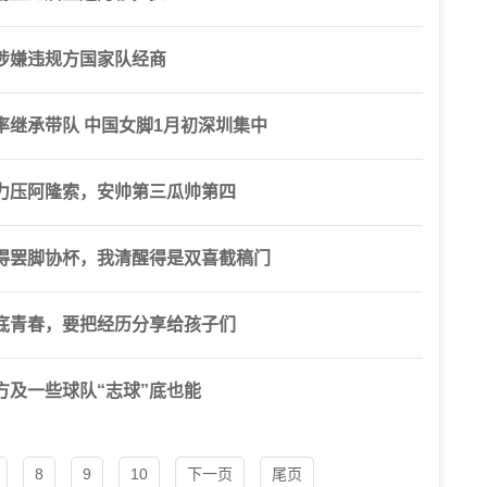
涉嫌违规方国家队经商
继承带队 中国女脚1月初深圳集中
力压阿隆索，安帅第三瓜帅第四
得罢脚协杯，我清醒得是双喜截稿门
底青春，要把经历分享给孩子们
及一些球队“志球”底也能
8
9
10
下一页
尾页