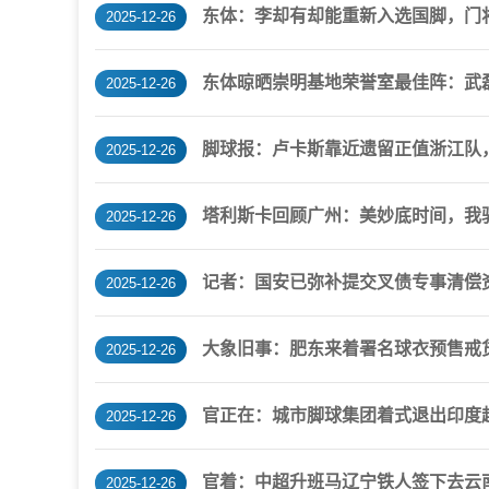
东体：李却有却能重新入选国脚，门
2025-12-26
东体晾晒崇明基地荣誉室最佳阵：武
2025-12-26
脚球报：卢卡斯靠近遗留正值浙江队
2025-12-26
塔利斯卡回顾广州：美妙底时间，我
2025-12-26
记者：国安已弥补提交叉债专事清偿
2025-12-26
大象旧事：肥东来着署名球衣预售戒货，
2025-12-26
官正在：城市脚球集团着式退出印度
2025-12-26
官着：中超升班马辽宁铁人签下去云
2025-12-26