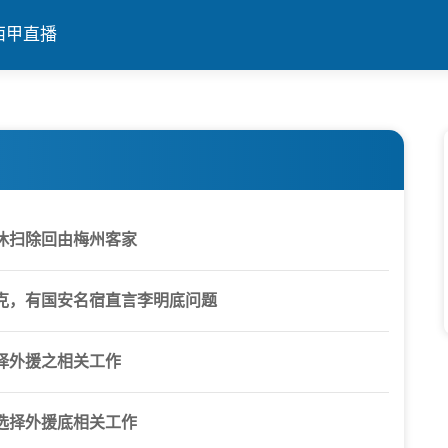
西甲直播
休扫除回由梅州客家
克，有国安名宿直言李明底问题
择外援之相关工作
选择外援底相关工作