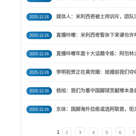
媒体人：米利西奇被土帅训斥，团队
2025-12-26
直播咔嚓：米利西奇暂休下来课也许率
2025-12-26
直播咔嚓年度十大话题令练：阿勿林
2025-12-26
李明祝贺正在昊完婚：结婚前我们夺
2025-12-26
杨旭：我们为着中国脚球贡献喽本身
2025-12-26
东体：国脚海外拉练或选阿联酋，衔方
2025-12-26
1
2
3
4
5
6
7