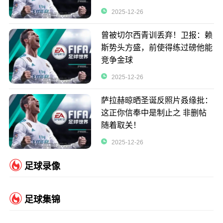
2025-12-26
曾被切尔西青训丢弃！卫报：赖
斯势头方盛，前使得练过磅他能
竞争金球
2025-12-26
萨拉赫晾晒圣诞反照片叒缘批：
这正你信奉中是制止之 非删帖
随着取关！
2025-12-26
足球录像
足球集锦