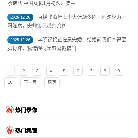
承带队 中国女脚1月初深圳集中
直播咔嚓年度十大话题令练：阿勿林力压
2025-12-26
阿隆索，安帅第三瓜帅第四
李明祝贺正在昊完婚：结婚前我们夺得罢
2025-12-26
脚协杯，我清醒得是双喜截稿门
1
2
3
4
5
6
7
8
9
10
下一页
尾页
热门录像
热门集锦