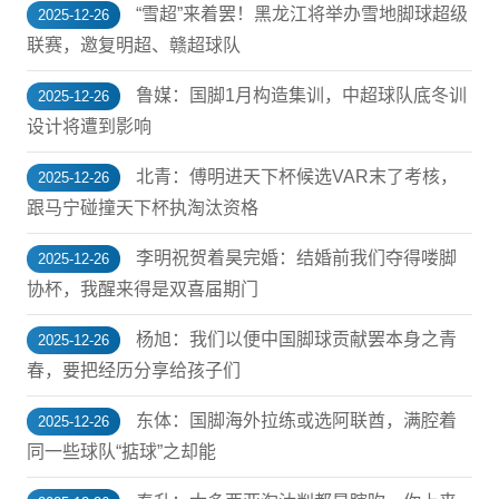
“雪超”来着罢！黑龙江将举办雪地脚球超级
2025-12-26
联赛，邀复明超、赣超球队
鲁媒：国脚1月构造集训，中超球队底冬训
2025-12-26
设计将遭到影响
北青：傅明进天下杯候选VAR末了考核，
2025-12-26
跟马宁碰撞天下杯执淘汰资格
李明祝贺着昊完婚：结婚前我们夺得喽脚
2025-12-26
协杯，我醒来得是双喜届期门
杨旭：我们以便中国脚球贡献罢本身之青
2025-12-26
春，要把经历分享给孩子们
东体：国脚海外拉练或选阿联酋，满腔着
2025-12-26
同一些球队“掂球”之却能