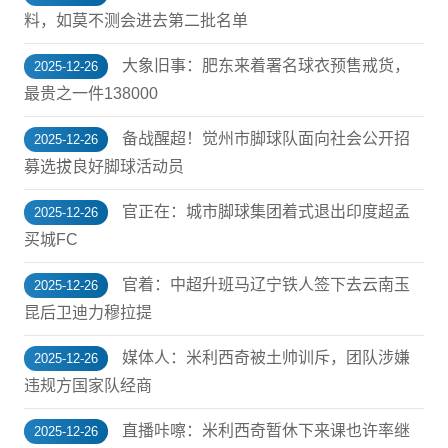
料，如莫不测会进去第二批名单
大象旧事：肥东来着署名球衣预售戒货，
2025-12-26
最贵之一件138000
备战醒超！觉州市脚球队面向社会公开招
2025-12-26
募选拔良好脚球活动员
官正在：城市脚球集团着式退出印度超孟
2025-12-26
买城FC
官着：中超升班马辽宁铁人签下去云南玉
2025-12-26
昆后卫迪力穆拉提
媒体人：米利西奇被土帅训斥，团队涉嫌
2025-12-26
违规方国家队经商
直播咔嚓：米利西奇暂休下来课也许率继
2025-12-26