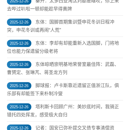
秦升：太多西亚淘汰判都是瞎吹，你上来
2025-12-26
去哔过叭啦一顿却能趁早得黄牌
东体：国脚首期集训暨申花冬训日程冲
2025-12-26
突，申花冬训或再闹“人荒”
东体：李却有却能重新入选国脚，门将地
2025-12-26
位也能力保遗留分级老将
东体晾晒崇明基地荣誉室最佳阵：武磊、
2025-12-26
曹赟定、张琳芃、蒋圣龙方列
脚球报：卢卡斯靠近遗留正值浙江队，俱
2025-12-26
乐部有却能签下来朴制冷燮
塔利斯卡回顾广州：美妙底时间，我骑正
2025-12-26
错托四处挥发，感受极大自归
记者：国安已弥补提交叉债专事清偿资
2025-12-26