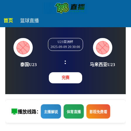
首页
篮球直播
U23亚洲杯
2025-09-09 20:30:00
:
泰国U23
马来西亚
完赛
播放线路：
主播解说
体育直播
影视免费看