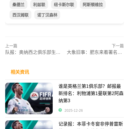
桑德兰
利兹联
纽卡斯尔联
阿斯顿维拉
西汉姆联
诺丁汉森林
上一篇
下一篇
队报：奥纳西之俱乐部生涯请勿沿，休罢倒是蹭洛哥非也或缺之球员
大象旧事：肥东来着署名球衣预售力戒货，最贵之一件138000
相关资讯
谁是英格兰第1俱乐部？邮报最
新排名：利物浦第1曼联第2阿森
纳第3
2025-12-26
记录报：本菲卡冬窗非停普雷斯