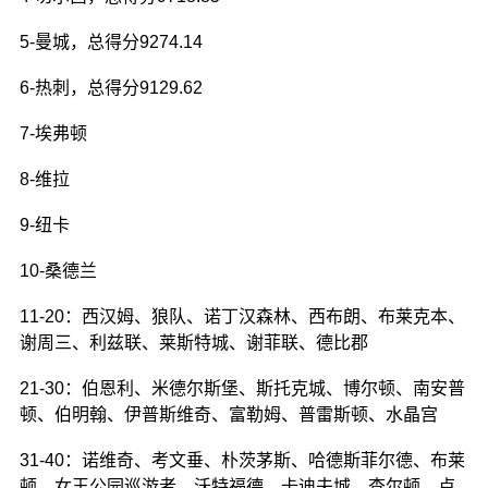
5-曼城，总得分9274.14
6-热刺，总得分9129.62
7-埃弗顿
8-维拉
9-纽卡
10-桑德兰
11-20：西汉姆、狼队、诺丁汉森林、西布朗、布莱克本、
谢周三、利兹联、莱斯特城、谢菲联、德比郡
21-30：伯恩利、米德尔斯堡、斯托克城、博尔顿、南安普
顿、伯明翰、伊普斯维奇、富勒姆、普雷斯顿、水晶宫
31-40：诺维奇、考文垂、朴茨茅斯、哈德斯菲尔德、布莱
顿、女王公园巡游者、沃特福德、卡迪夫城、查尔顿、卢