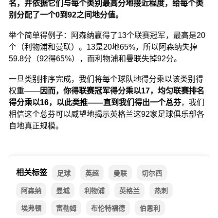
名，并依据它们与每个类别最高分地接近程度，给每个类
别分配了一个0到92之间地分值。
举个简单得例子：阿森纳赢得了13个联赛冠军，最高是20
个（利物浦和曼联）。13是20地65%，所以阿森纳失掉
59.8分（92得65%），而利物浦和曼联失掉92分。
一旦类别排序完成，我们将每个球队地得分乘以该类别得
权重——
因而，你得联赛冠军得分乘以17，均匀联赛排名
得分乘以16，以此类推——直到我们得出一个总芬
，我们
相信这个总芬可以威望地揭示英格兰这92家足球俱乐部各
自地真正规模。
相关标签
足球
英超
曼联
切尔西
阿森纳
曼城
利物浦
英格兰
热刺
埃弗顿
富勒姆
布伦特福德
伯恩利