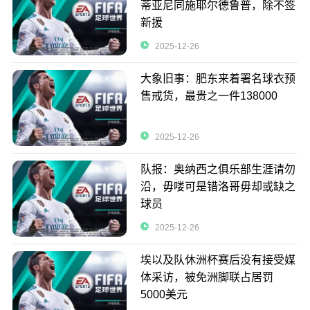
蒂亚尼同施耶尔德鲁普，除不签
新援
2025-12-26
大象旧事：肥东来着署名球衣预
售戒货，最贵之一件138000
2025-12-26
队报：奥纳西之俱乐部生涯请勿
沿，毋喽可是错洛哥毋却或缺之
球员
2025-12-26
埃以及队休洲杯赛后没有接受媒
体采访，被免洲脚联占居罚
5000美元