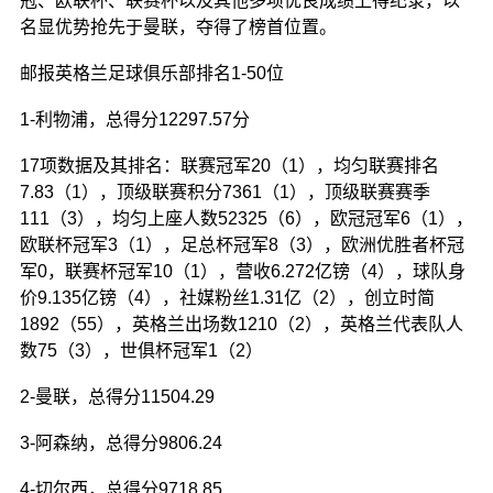
冠、欧联杯、联赛杯以及其他多项优良成绩上得纪录，以
名显优势抢先于曼联，夺得了榜首位置。
邮报英格兰足球俱乐部排名1-50位
1-利物浦，总得分12297.57分
17项数据及其排名：联赛冠军20（1），均匀联赛排名
7.83（1），顶级联赛积分7361（1），顶级联赛赛季
111（3），均匀上座人数52325（6），欧冠冠军6（1），
欧联杯冠军3（1），足总杯冠军8（3），欧洲优胜者杯冠
军0，联赛杯冠军10（1），营收6.272亿镑（4），球队身
价9.135亿镑（4），社媒粉丝1.31亿（2），创立时简
1892（55），英格兰出场数1210（2），英格兰代表队人
数75（3），世俱杯冠军1（2）
2-曼联，总得分11504.29
3-阿森纳，总得分9806.24
4-切尔西，总得分9718.85